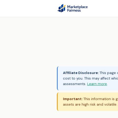
Affiliate Disclosure:
This page c
cost to you. This may affect whi
assessments.
Learn more
.
Important:
This information is g
assets are high risk and volatile