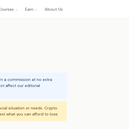
Courses
Earn
About Us
▾
▾
arn a commission at no extra
t affect our editorial
ncial situation or needs. Crypto
vest what you can afford to lose.