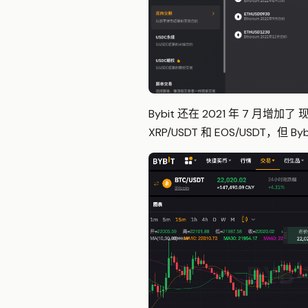
Bybit 还在 2021 年 7 
XRP/USDT 和 EOS/USDT，