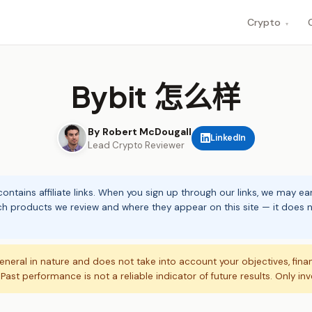
Crypto
▾
Bybit 怎么样
By Robert McDougall
LinkedIn
Lead Crypto Reviewer
ontains affiliate links. When you sign up through our links, we may e
ch products we review and where they appear on this site — it does no
eneral in nature and does not take into account your objectives, fina
. Past performance is not a reliable indicator of future results. Only in